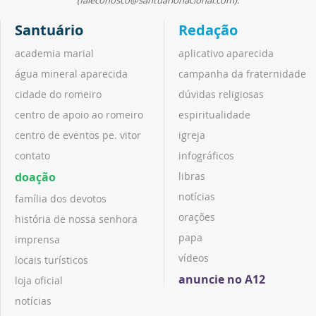
(faleconosco@santuarionacional.com).
Santuário
Redação
academia marial
aplicativo aparecida
água mineral aparecida
campanha da fraternidade
cidade do romeiro
dúvidas religiosas
centro de apoio ao romeiro
espiritualidade
centro de eventos pe. vitor
igreja
contato
infográficos
doação
libras
notícias
família dos devotos
orações
história de nossa senhora
papa
imprensa
vídeos
locais turísticos
anuncie no A12
loja oficial
notícias