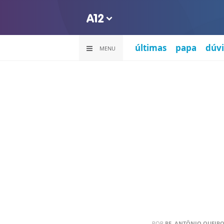
últimas
papa
dúvi
MENU
POR
PE. ANTÔNIO QUEIROZ