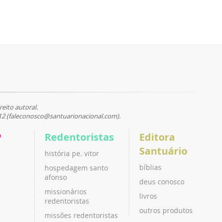
reito autoral.
12 (faleconosco@santuarionacional.com).
P
Redentoristas
Editora
Santuário
história pe. vitor
bíblias
hospedagem santo
afonso
deus conosco
missionários
livros
redentoristas
outros produtos
missões redentoristas