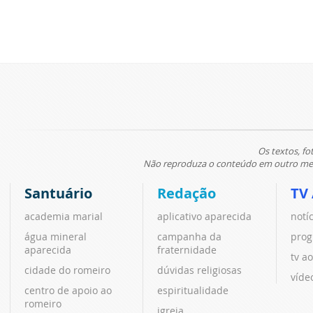
Os textos, fo
Não reproduza o conteúdo em outro meio
Santuário
Redação
TV
academia marial
aplicativo aparecida
notí
água mineral
campanha da
prog
aparecida
fraternidade
tv ao
cidade do romeiro
dúvidas religiosas
víde
centro de apoio ao
espiritualidade
romeiro
igreja