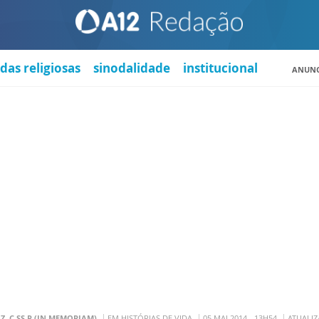
das religiosas
sinodalidade
institucional
ANUNC
, C.SS.R (IN MEMORIAM)
EM HISTÓRIAS DE VIDA
05 MAI 2014 - 13H54
ATUALIZ