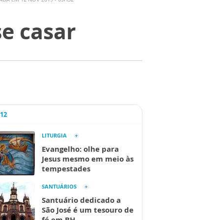
e casar
A12
LITURGIA
Evangelho: olhe para
Jesus mesmo em meio às
tempestades
SANTUÁRIOS
Santuário dedicado a
São José é um tesouro de
fé em BH