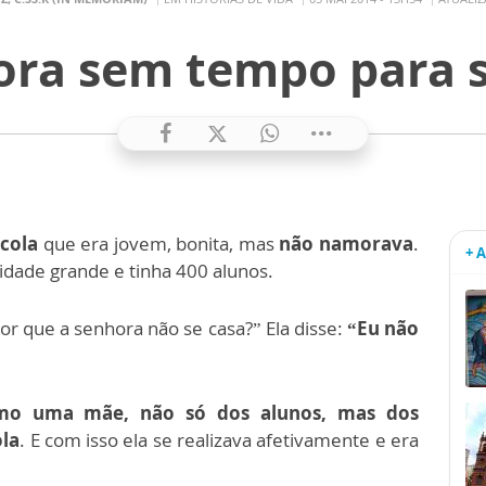
tora sem tempo para s
scola
que era jovem, bonita, mas
não namorava
.
+ 
idade grande e tinha 400 alunos.
or que a senhora não se casa?” Ela disse:
“Eu não
omo uma mãe, não só dos alunos, mas dos
ola
. E com isso ela se realizava afetivamente e era