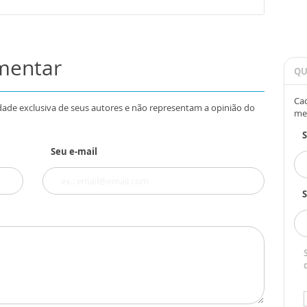
omentar
QU
Cad
dade exclusiva de seus autores e não representam a opinião do
me
Seu e-mail
S