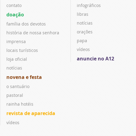
contato
infográficos
doação
libras
notícias
família dos devotos
orações
história de nossa senhora
papa
imprensa
vídeos
locais turísticos
anuncie no A12
loja oficial
notícias
novena e festa
o santuário
pastoral
rainha hotéis
revista de aparecida
vídeos