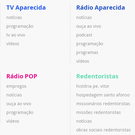
TV Aparecida
Rádio Aparecida
notícias
notícias
programação
ouça ao vivo
tv ao vivo
podcast
vídeos
programação
programas
vídeos
Rádio POP
Redentoristas
empregos
história pe. vitor
notícias
hospedagem santo afonso
ouça ao vivo
missionários redentoristas
programação
missões redentoristas
vídeos
notícias
obras sociais redentoristas