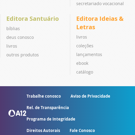
secretariado vocacional
Editora Santuário
Editora Ideias &
Letras
bíblias
livros
deus conosco
coleções
livros
lançamentos
outros produtos
ebook
catálogo
Trabalhe conosco
Aviso de Privacidade
Rel. de Transparência
Programa de Integridade
Direitos Autorais
Fale Conosco