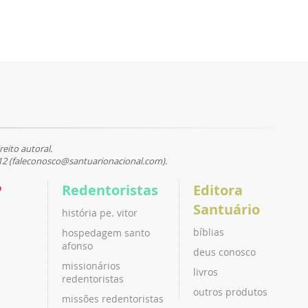
reito autoral.
12 (faleconosco@santuarionacional.com).
P
Redentoristas
Editora
Santuário
história pe. vitor
bíblias
hospedagem santo
afonso
deus conosco
missionários
livros
redentoristas
outros produtos
missões redentoristas