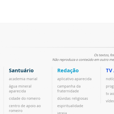
Os textos, fo
Não reproduza o conteúdo em outro meio
Santuário
Redação
TV
academia marial
aplicativo aparecida
notí
água mineral
campanha da
prog
aparecida
fraternidade
tv ao
cidade do romeiro
dúvidas religiosas
víde
centro de apoio ao
espiritualidade
romeiro
igreja