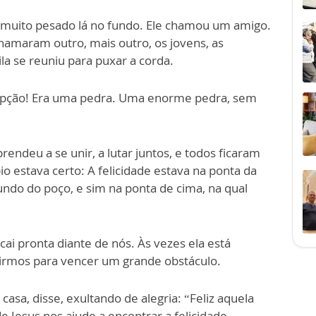
a muito pesado lá no fundo. Ele chamou um amigo.
amaram outro, mais outro, os jovens, as
la se reuniu para puxar a corda.
cepção! Era uma pedra. Uma enorme pedra, sem
prendeu a se unir, a lutar juntos, e todos ficaram
io estava certo: A felicidade estava na ponta da
undo do poço, e sim na ponta de cima, na qual
cai pronta diante de nós. Às vezes ela está
unirmos para vencer um grande obstáculo.
sa, disse, exultando de alegria: “Feliz aquela
e Jesus nos ajude a encontrar a felicidade,