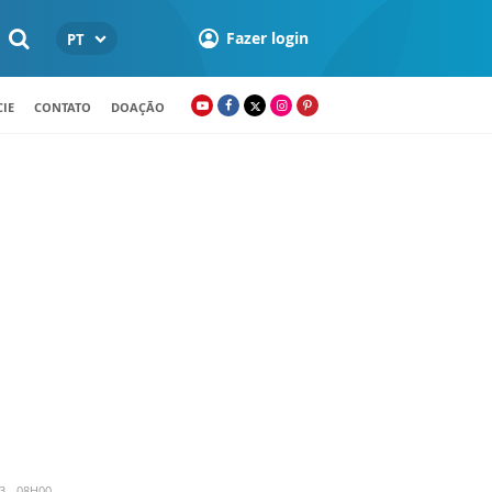
Fazer login
PT
IE
CONTATO
DOAÇÃO
3 - 08H00