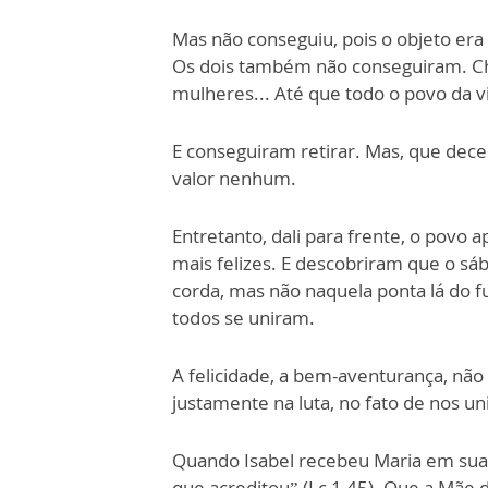
Mas não conseguiu, pois o objeto er
Os dois também não conseguiram. Ch
mulheres... Até que todo o povo da vi
E conseguiram retirar. Mas, que de
valor nenhum.
Entretanto, dali para frente, o povo a
mais felizes. E descobriram que o sáb
corda, mas não naquela ponta lá do f
todos se uniram.
A felicidade, a bem-aventurança, não 
justamente na luta, no fato de nos 
Quando Isabel recebeu Maria em sua ca
que acreditou” (Lc 1,45). Que a Mãe d