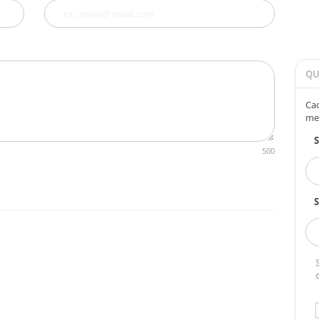
QU
Cad
me
500
S