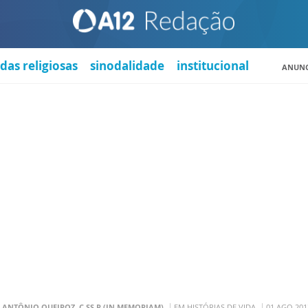
das religiosas
sinodalidade
institucional
ANUNC
. ANTÔNIO QUEIROZ, C.SS.R (IN MEMORIAM)
EM HISTÓRIAS DE VIDA
01 AGO 201