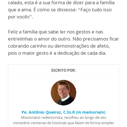
c
a
lado, esta é a sua forma de dizer para a família
que a ama. É como se dissesse: “Faço tudo isso
por v
o
cês”.
Feliz a família que sabe l
er nos gestos
e nas
entrelinhas o amor do outro. Não precis
a
mos ficar
cobrando carinho ou demonstrações de afeto,
pois o maior gesto é a dedicação de c
a
da dia.
ESCRITO POR:
Pe. Antônio Queiroz, C.Ss.R (in memoriam)
Missionário redentorista, recolheu ao longo de seu
ministério centenas de histórias que falam de forma simples