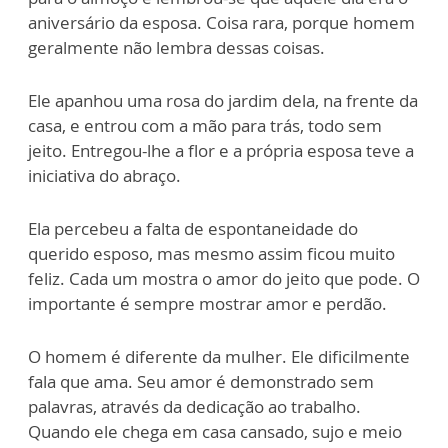
aniversário da esposa. Coisa rara, porque homem
geralmente não lembra d
essas coisas
.
Ele apanh
ou uma rosa do jardim dela
, na frente da
casa,
e entrou com a mão para trás, t
o
do sem
jeito
. Entregou-lhe a flor e a própria esposa teve a
iniciativa do abraço
.
Ela percebeu a falta de espontaneidade do
querido
esposo
, mas mesmo assim ficou muito
feliz. Cada um mostra o amor d
o
jeito que pode. O
importante é
sempre
mostrar
amor e pe
r
dão
.
O homem é diferente da mulher.
Ele dificilmente
fala que ama. Seu amor é demonstrado sem
palavras, através d
a dedicação a
o trabalho
.
Quando ele chega em casa cansado, sujo e meio