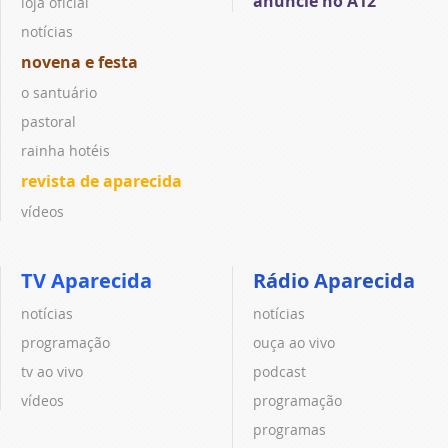
anuncie no A12
loja oficial
notícias
novena e festa
o santuário
pastoral
rainha hotéis
revista de aparecida
vídeos
TV Aparecida
Rádio Aparecida
notícias
notícias
programação
ouça ao vivo
tv ao vivo
podcast
vídeos
programação
programas