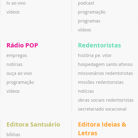
tv ao vivo
podcast
vídeos
programação
programas
vídeos
Rádio POP
Redentoristas
empregos
história pe. vitor
notícias
hospedagem santo afonso
ouça ao vivo
missionários redentoristas
programação
missões redentoristas
vídeos
notícias
obras sociais redentoristas
secretariado vocacional
Editora Santuário
Editora Ideias &
Letras
bíblias