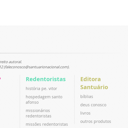
reito autoral.
12 (faleconosco@santuarionacional.com).
P
Redentoristas
Editora
Santuário
história pe. vitor
bíblias
hospedagem santo
afonso
deus conosco
missionários
livros
redentoristas
outros produtos
missões redentoristas