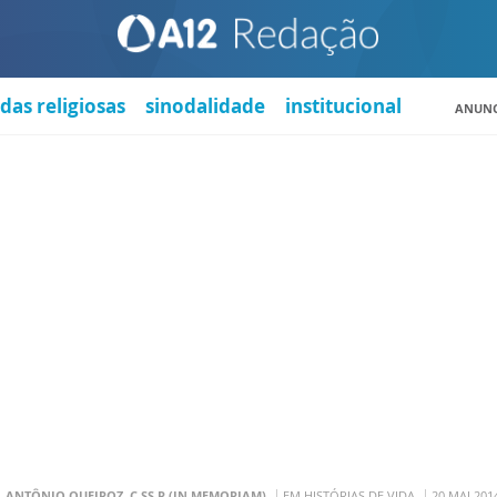
das religiosas
sinodalidade
institucional
ANUNC
. ANTÔNIO QUEIROZ, C.SS.R (IN MEMORIAM)
EM HISTÓRIAS DE VIDA
20 MAI 201