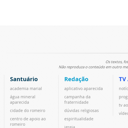
Os textos, fo
Não reproduza o conteúdo em outro meio
Santuário
Redação
TV
academia marial
aplicativo aparecida
notí
água mineral
campanha da
prog
aparecida
fraternidade
tv ao
cidade do romeiro
dúvidas religiosas
víde
centro de apoio ao
espiritualidade
romeiro
igreja