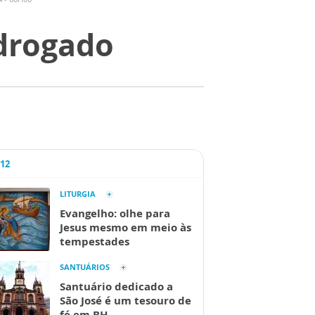
drogado
A12
LITURGIA
Evangelho: olhe para
Jesus mesmo em meio às
tempestades
SANTUÁRIOS
Santuário dedicado a
São José é um tesouro de
fé em BH