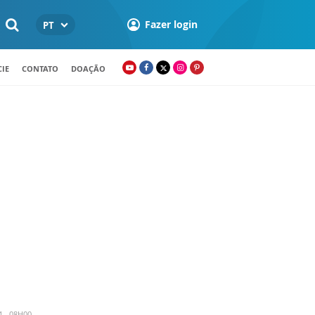
Fazer login
PT
IE
CONTATO
DOAÇÃO
4 - 08H00