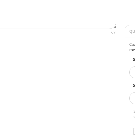
QU
500
Cad
me
S