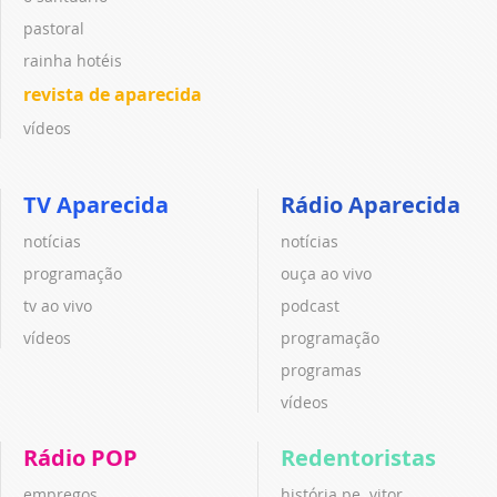
pastoral
rainha hotéis
revista de aparecida
vídeos
TV Aparecida
Rádio Aparecida
notícias
notícias
programação
ouça ao vivo
tv ao vivo
podcast
vídeos
programação
programas
vídeos
Rádio POP
Redentoristas
empregos
história pe. vitor