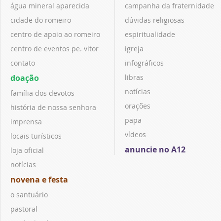
água mineral aparecida
campanha da fraternidade
cidade do romeiro
dúvidas religiosas
centro de apoio ao romeiro
espiritualidade
centro de eventos pe. vitor
igreja
contato
infográficos
doação
libras
notícias
família dos devotos
orações
história de nossa senhora
papa
imprensa
vídeos
locais turísticos
anuncie no A12
loja oficial
notícias
novena e festa
o santuário
pastoral