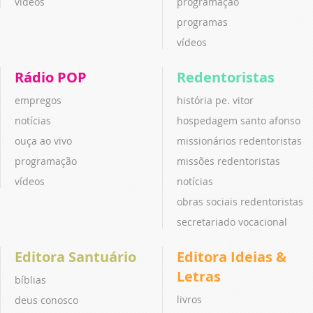
vídeos
programação
programas
vídeos
Rádio POP
Redentoristas
empregos
história pe. vitor
notícias
hospedagem santo afonso
ouça ao vivo
missionários redentoristas
programação
missões redentoristas
vídeos
notícias
obras sociais redentoristas
secretariado vocacional
Editora Santuário
Editora Ideias &
Letras
bíblias
livros
deus conosco