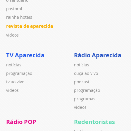
o santuário
pastoral
rainha hotéis
revista de aparecida
vídeos
TV Aparecida
Rádio Aparecida
notícias
notícias
programação
ouça ao vivo
tv ao vivo
podcast
vídeos
programação
programas
vídeos
Rádio POP
Redentoristas