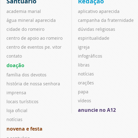
Santuário
Redação
academia marial
aplicativo aparecida
água mineral aparecida
campanha da fraternidade
cidade do romeiro
dúvidas religiosas
centro de apoio ao romeiro
espiritualidade
centro de eventos pe. vitor
igreja
contato
infográficos
doação
libras
notícias
família dos devotos
orações
história de nossa senhora
papa
imprensa
vídeos
locais turísticos
anuncie no A12
loja oficial
notícias
novena e festa