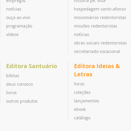
empregos
história pe. vitor
notícias
hospedagem santo afonso
ouça ao vivo
missionários redentoristas
programação
missões redentoristas
vídeos
notícias
obras sociais redentoristas
secretariado vocacional
Editora Santuário
Editora Ideias &
Letras
bíblias
livros
deus conosco
coleções
livros
lançamentos
outros produtos
ebook
catálogo