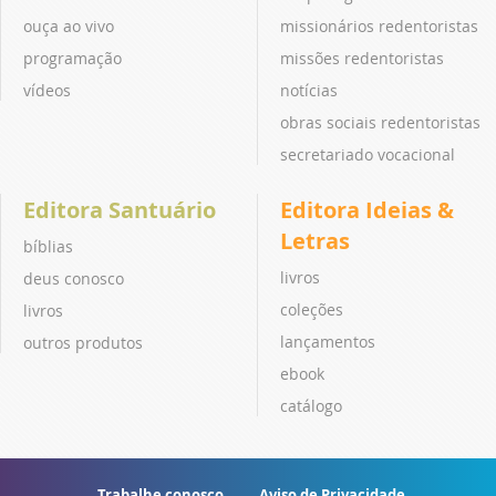
ouça ao vivo
missionários redentoristas
programação
missões redentoristas
vídeos
notícias
obras sociais redentoristas
secretariado vocacional
Editora Santuário
Editora Ideias &
Letras
bíblias
livros
deus conosco
coleções
livros
lançamentos
outros produtos
ebook
catálogo
Trabalhe conosco
Aviso de Privacidade