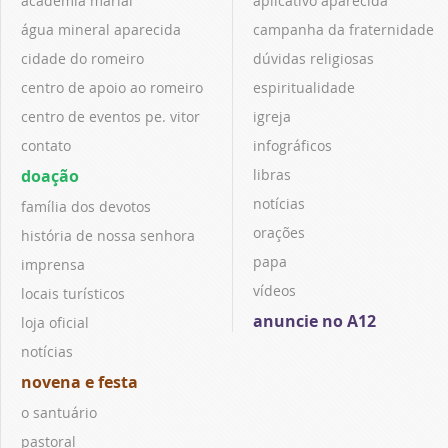
academia marial
aplicativo aparecida
água mineral aparecida
campanha da fraternidade
cidade do romeiro
dúvidas religiosas
centro de apoio ao romeiro
espiritualidade
centro de eventos pe. vitor
igreja
contato
infográficos
doação
libras
notícias
família dos devotos
orações
história de nossa senhora
papa
imprensa
vídeos
locais turísticos
anuncie no A12
loja oficial
notícias
novena e festa
o santuário
pastoral