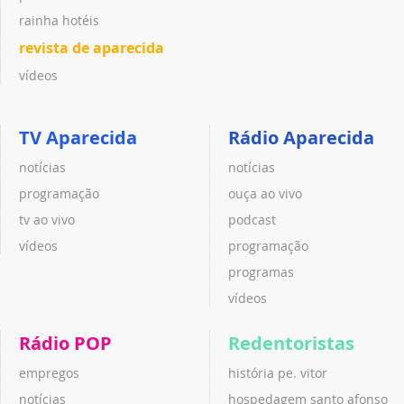
rainha hotéis
revista de aparecida
vídeos
TV Aparecida
Rádio Aparecida
notícias
notícias
programação
ouça ao vivo
tv ao vivo
podcast
vídeos
programação
programas
vídeos
Rádio POP
Redentoristas
empregos
história pe. vitor
notícias
hospedagem santo afonso