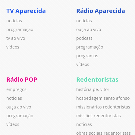
TV Aparecida
Rádio Aparecida
notícias
notícias
programação
ouça ao vivo
tv ao vivo
podcast
vídeos
programação
programas
vídeos
Rádio POP
Redentoristas
empregos
história pe. vitor
notícias
hospedagem santo afonso
ouça ao vivo
missionários redentoristas
programação
missões redentoristas
vídeos
notícias
obras sociais redentoristas