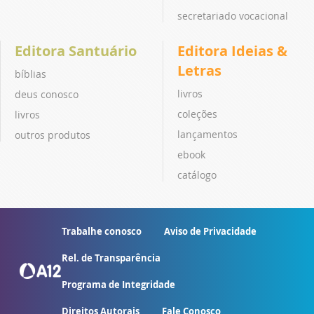
secretariado vocacional
Editora Santuário
Editora Ideias &
Letras
bíblias
livros
deus conosco
coleções
livros
lançamentos
outros produtos
ebook
catálogo
Trabalhe conosco
Aviso de Privacidade
Rel. de Transparência
Programa de Integridade
Direitos Autorais
Fale Conosco