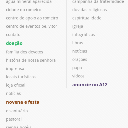
água mineral aparecida
campanha da fraternidade
cidade do romeiro
dúvidas religiosas
centro de apoio ao romeiro
espiritualidade
centro de eventos pe. vitor
igreja
contato
infográficos
doação
libras
notícias
família dos devotos
orações
história de nossa senhora
papa
imprensa
vídeos
locais turísticos
anuncie no A12
loja oficial
notícias
novena e festa
o santuário
pastoral
rainha hotéis