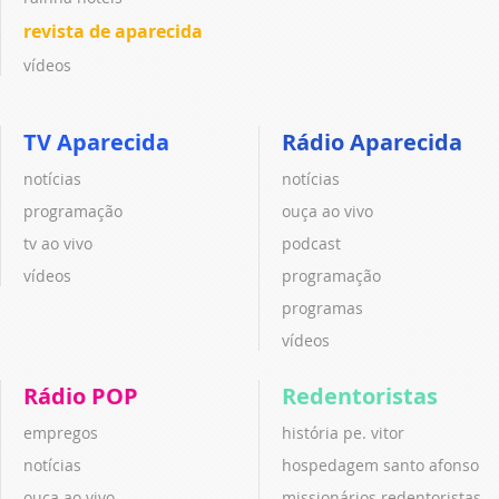
revista de aparecida
vídeos
TV Aparecida
Rádio Aparecida
notícias
notícias
programação
ouça ao vivo
tv ao vivo
podcast
vídeos
programação
programas
vídeos
Rádio POP
Redentoristas
empregos
história pe. vitor
notícias
hospedagem santo afonso
ouça ao vivo
missionários redentoristas