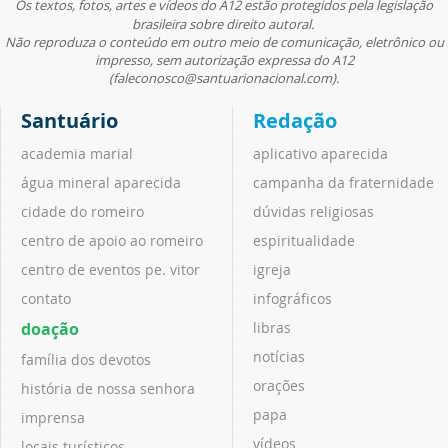
Os textos, fotos, artes e vídeos do A12 estão protegidos pela legislação
brasileira sobre direito autoral.
Não reproduza o conteúdo em outro meio de comunicação, eletrônico ou
impresso, sem autorização expressa do A12
(faleconosco@santuarionacional.com).
Santuário
Redação
academia marial
aplicativo aparecida
água mineral aparecida
campanha da fraternidade
cidade do romeiro
dúvidas religiosas
centro de apoio ao romeiro
espiritualidade
centro de eventos pe. vitor
igreja
contato
infográficos
doação
libras
notícias
família dos devotos
orações
história de nossa senhora
papa
imprensa
vídeos
locais turísticos