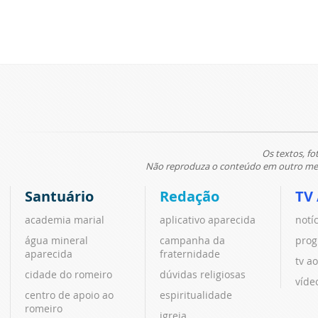
Os textos, fo
Não reproduza o conteúdo em outro meio
Santuário
Redação
TV
academia marial
aplicativo aparecida
notí
água mineral
campanha da
prog
aparecida
fraternidade
tv ao
cidade do romeiro
dúvidas religiosas
víde
centro de apoio ao
espiritualidade
romeiro
igreja