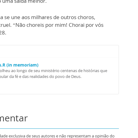
o uma saída melhor.
ça se une aos milhares de outros choros,
cruel. “Não choreis por mim! Chorai por vós
28.
Ss.R (in memoriam)
colheu ao longo de seu ministério centenas de histórias que
ular da fé e das realidades do povo de Deus.
omentar
dade exclusiva de seus autores e não representam a opinião do