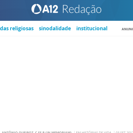
das religiosas
sinodalidade
institucional
ANUNC
. ANTÔNIO QUEIROZ, C.SS.R (IN MEMORIAM)
EM HISTÓRIAS DE VIDA
03 SET 201