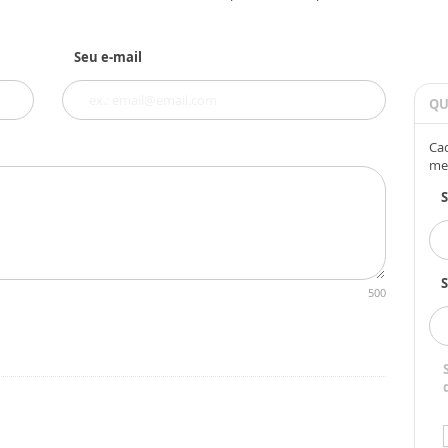
Seu e-mail
QU
Cad
me
S
500