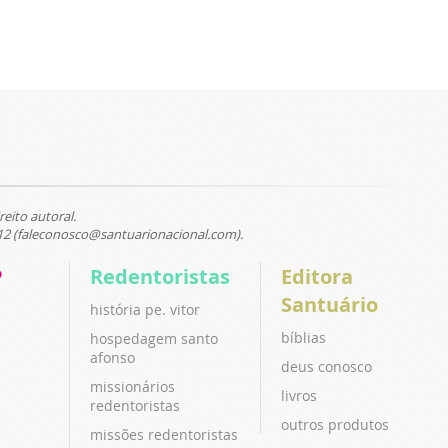
reito autoral.
12 (faleconosco@santuarionacional.com).
P
Redentoristas
Editora
Santuário
história pe. vitor
bíblias
hospedagem santo
afonso
deus conosco
missionários
livros
redentoristas
outros produtos
missões redentoristas