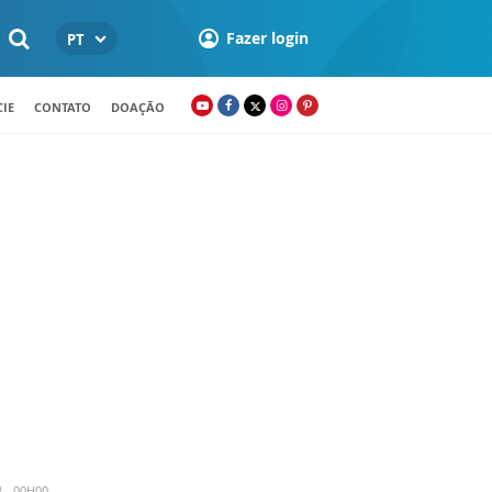
Fazer login
PT
IE
CONTATO
DOAÇÃO
2 - 00H00