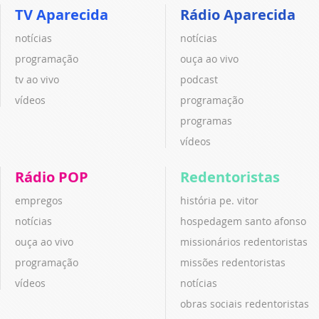
TV Aparecida
Rádio Aparecida
notícias
notícias
programação
ouça ao vivo
tv ao vivo
podcast
vídeos
programação
programas
vídeos
Rádio POP
Redentoristas
empregos
história pe. vitor
notícias
hospedagem santo afonso
ouça ao vivo
missionários redentoristas
programação
missões redentoristas
vídeos
notícias
obras sociais redentoristas