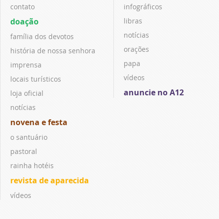
contato
infográficos
doação
libras
notícias
família dos devotos
orações
história de nossa senhora
papa
imprensa
vídeos
locais turísticos
anuncie no A12
loja oficial
notícias
novena e festa
o santuário
pastoral
rainha hotéis
revista de aparecida
vídeos