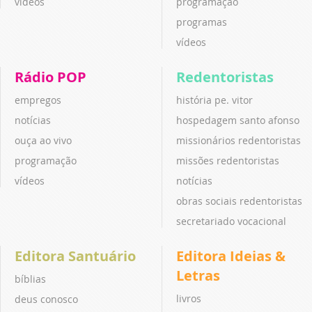
vídeos
programação
programas
vídeos
Rádio POP
Redentoristas
empregos
história pe. vitor
notícias
hospedagem santo afonso
ouça ao vivo
missionários redentoristas
programação
missões redentoristas
vídeos
notícias
obras sociais redentoristas
secretariado vocacional
Editora Santuário
Editora Ideias &
Letras
bíblias
livros
deus conosco