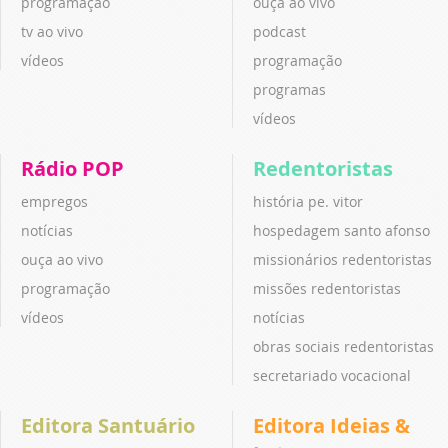
programação
ouça ao vivo
tv ao vivo
podcast
vídeos
programação
programas
vídeos
Rádio POP
Redentoristas
empregos
história pe. vitor
notícias
hospedagem santo afonso
ouça ao vivo
missionários redentoristas
programação
missões redentoristas
vídeos
notícias
obras sociais redentoristas
secretariado vocacional
Editora Santuário
Editora Ideias &