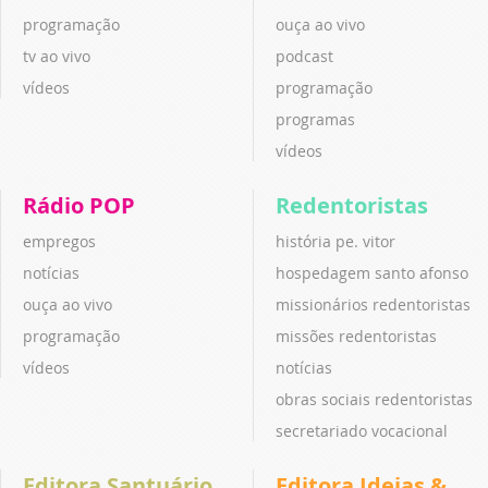
programação
ouça ao vivo
tv ao vivo
podcast
vídeos
programação
programas
vídeos
Rádio POP
Redentoristas
empregos
história pe. vitor
notícias
hospedagem santo afonso
ouça ao vivo
missionários redentoristas
programação
missões redentoristas
vídeos
notícias
obras sociais redentoristas
secretariado vocacional
Editora Santuário
Editora Ideias &