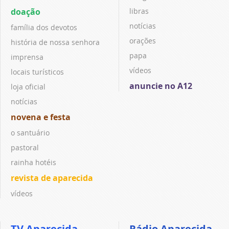
doação
libras
notícias
família dos devotos
orações
história de nossa senhora
papa
imprensa
vídeos
locais turísticos
anuncie no A12
loja oficial
notícias
novena e festa
o santuário
pastoral
rainha hotéis
revista de aparecida
vídeos
TV Aparecida
Rádio Aparecida