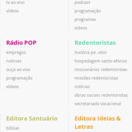
tv ao vivo
podcast
vídeos
programação
programas
vídeos
Rádio POP
Redentoristas
empregos
história pe. vitor
notícias
hospedagem santo afonso
ouça ao vivo
missionários redentoristas
programação
missões redentoristas
vídeos
notícias
obras sociais redentoristas
secretariado vocacional
Editora Santuário
Editora Ideias &
Letras
bíblias