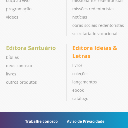
ouça ao vivo
missionários redentoristas
programação
missões redentoristas
vídeos
notícias
obras sociais redentoristas
secretariado vocacional
Editora Santuário
Editora Ideias &
Letras
bíblias
livros
deus conosco
coleções
livros
lançamentos
outros produtos
ebook
catálogo
Trabalhe conosco
Aviso de Privacidade