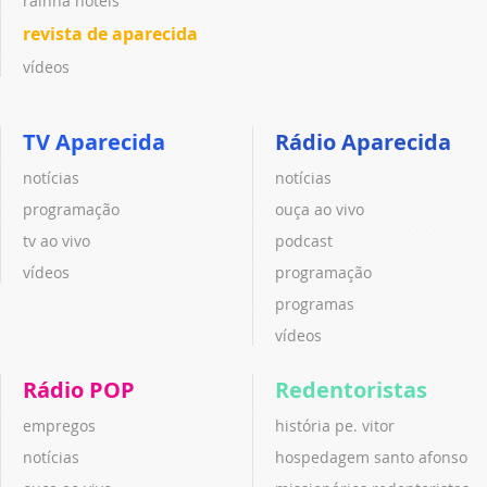
rainha hotéis
revista de aparecida
vídeos
TV Aparecida
Rádio Aparecida
notícias
notícias
programação
ouça ao vivo
tv ao vivo
podcast
vídeos
programação
programas
vídeos
Rádio POP
Redentoristas
empregos
história pe. vitor
notícias
hospedagem santo afonso