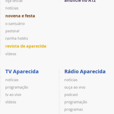
anuncie no A12
loja oficial
notícias
novena e festa
o santuário
pastoral
rainha hotéis
revista de aparecida
vídeos
TV Aparecida
Rádio Aparecida
notícias
notícias
programação
ouça ao vivo
tv ao vivo
podcast
vídeos
programação
programas