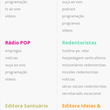
programação
ouça ao vivo
tv ao vivo
podcast
vídeos
programação
programas
vídeos
Rádio POP
Redentoristas
empregos
história pe. vitor
notícias
hospedagem santo afonso
ouça ao vivo
missionários redentoristas
programação
missões redentoristas
vídeos
notícias
obras sociais redentoristas
secretariado vocacional
Editora Santuário
Editora Ideias &