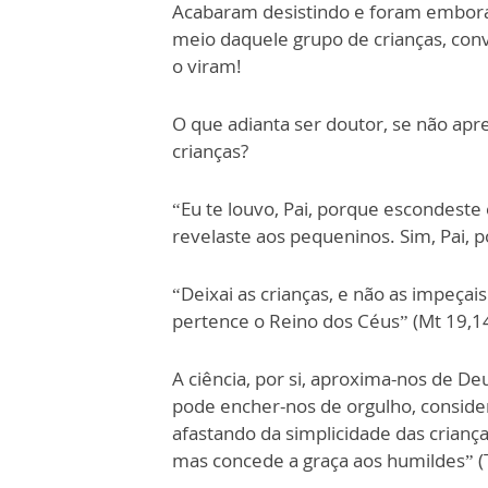
Acabaram desistindo e foram embora,
meio daquele grupo de crianças, con
o viram!
O que adianta ser doutor, se não apr
crianças?
“Eu te louvo, Pai, porque escondeste 
revelaste aos pequeninos. Sim, Pai, p
“Deixai as crianças, e não as impeçai
pertence o Reino dos Céus” (Mt 19,1
A ciência, por si, aproxima-nos de D
pode encher-nos de orgulho, conside
afastando da simplicidade das crianç
mas concede a graça aos humildes” (T