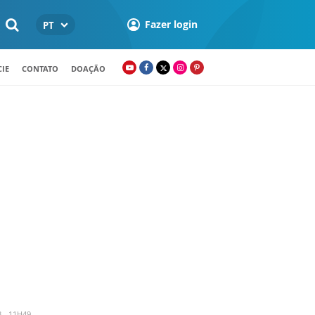
Fazer login
PT
IE
CONTATO
DOAÇÃO
3 - 11H49