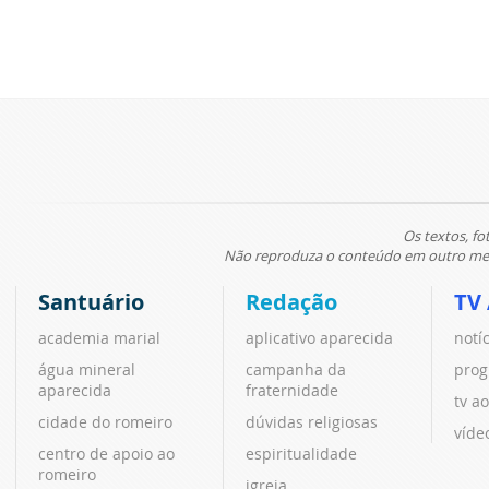
Os textos, fo
Não reproduza o conteúdo em outro meio
Santuário
Redação
TV
academia marial
aplicativo aparecida
notí
água mineral
campanha da
prog
aparecida
fraternidade
tv ao
cidade do romeiro
dúvidas religiosas
víde
centro de apoio ao
espiritualidade
romeiro
igreja