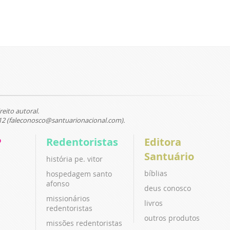
reito autoral.
12 (faleconosco@santuarionacional.com).
P
Redentoristas
Editora
Santuário
história pe. vitor
bíblias
hospedagem santo
afonso
deus conosco
missionários
livros
redentoristas
outros produtos
missões redentoristas