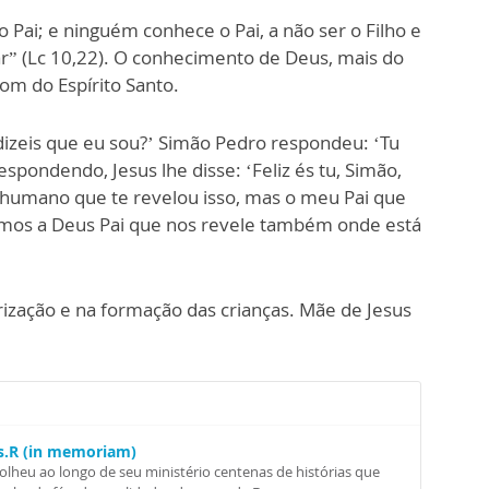
 Pai; e ninguém conhece o Pai, a não ser o Filho e
ar” (Lc 10,22). O conhecimento de Deus, mais do
dom do Espírito Santo.
dizeis que eu sou?’ Simão Pedro respondeu: ‘Tu
espondendo, Jesus lhe disse: ‘Feliz és tu, Simão,
r humano que te revelou isso, mas o meu Pai que
imos a Deus Pai que nos revele também onde está
ização e na formação das crianças. Mãe de Jesus
Ss.R (in memoriam)
colheu ao longo de seu ministério centenas de histórias que