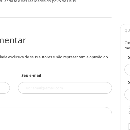
ular da fé e das realidades do povo de Deus.
QU
omentar
Cad
me
dade exclusiva de seus autores e não representam a opinião do
Seu e-mail
S