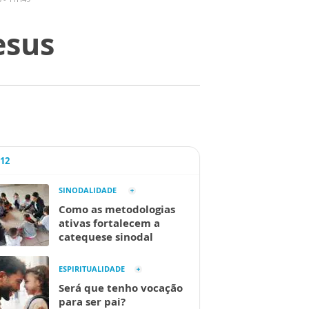
esus
A12
SINODALIDADE
Como as metodologias
ativas fortalecem a
catequese sinodal
ESPIRITUALIDADE
Será que tenho vocação
para ser pai?