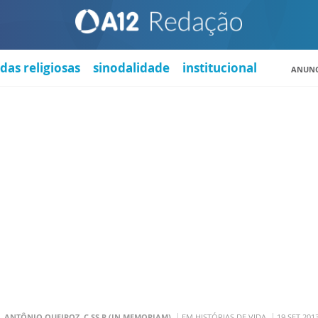
das religiosas
sinodalidade
institucional
ANUNC
. ANTÔNIO QUEIROZ, C.SS.R (IN MEMORIAM)
EM HISTÓRIAS DE VIDA
19 SET 201