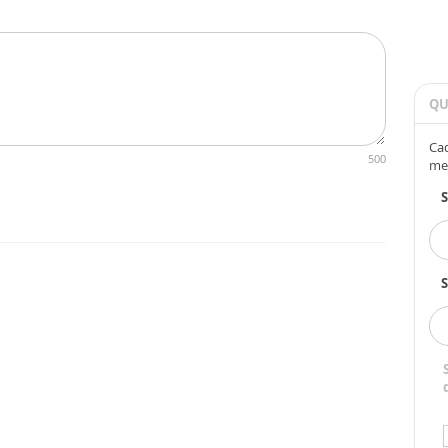
QU
Cad
500
me
S