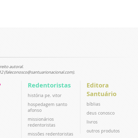
reito autoral.
12 (faleconosco@santuarionacional.com).
P
Redentoristas
Editora
Santuário
história pe. vitor
bíblias
hospedagem santo
afonso
deus conosco
missionários
livros
redentoristas
outros produtos
missões redentoristas