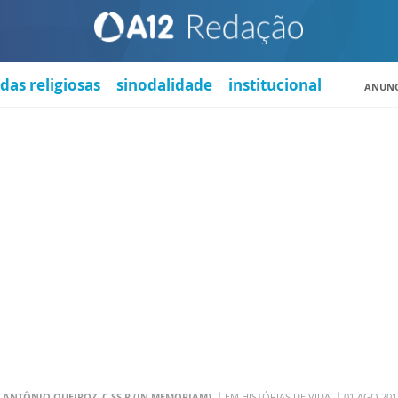
das religiosas
sinodalidade
institucional
ANUNC
. ANTÔNIO QUEIROZ, C.SS.R (IN MEMORIAM)
EM HISTÓRIAS DE VIDA
01 AGO 201