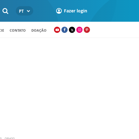
Fazer login
PT
IE
CONTATO
DOAÇÃO
3 - 08H00