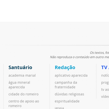
Os textos, fo
Não reproduza o conteúdo em outro meio
Santuário
Redação
TV
academia marial
aplicativo aparecida
notí
água mineral
campanha da
prog
aparecida
fraternidade
tv ao
cidade do romeiro
dúvidas religiosas
víde
centro de apoio ao
espiritualidade
romeiro
igreja