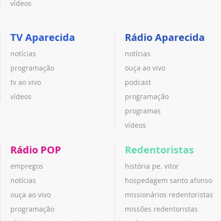
vídeos
TV Aparecida
Rádio Aparecida
notícias
notícias
programação
ouça ao vivo
tv ao vivo
podcast
vídeos
programação
programas
vídeos
Rádio POP
Redentoristas
empregos
história pe. vitor
notícias
hospedagem santo afonso
ouça ao vivo
missionários redentoristas
programação
missões redentoristas