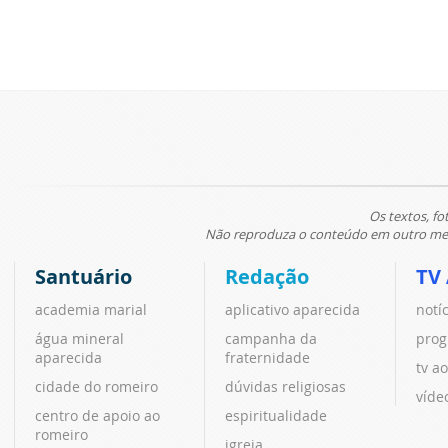
Os textos, fo
Não reproduza o conteúdo em outro meio
Santuário
Redação
TV
academia marial
aplicativo aparecida
notí
água mineral
campanha da
prog
aparecida
fraternidade
tv ao
cidade do romeiro
dúvidas religiosas
víde
centro de apoio ao
espiritualidade
romeiro
igreja