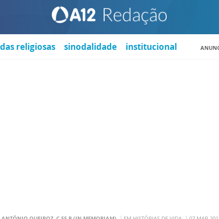
das religiosas
sinodalidade
institucional
ANUNC
. ANTÔNIO QUEIROZ, C.SS.R (IN MEMORIAM)
EM HISTÓRIAS DE VIDA
07 MAR 201