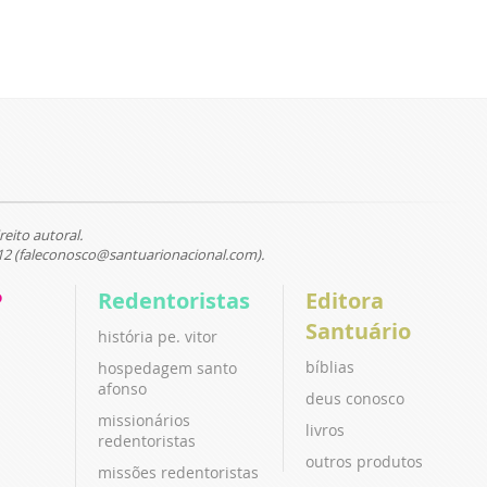
reito autoral.
12 (faleconosco@santuarionacional.com).
P
Redentoristas
Editora
Santuário
história pe. vitor
bíblias
hospedagem santo
afonso
deus conosco
missionários
livros
redentoristas
outros produtos
missões redentoristas