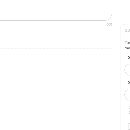
500
QU
Cad
me
S