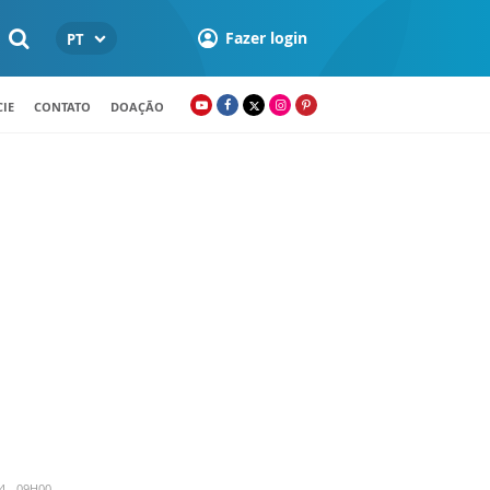
Fazer login
PT
IE
CONTATO
DOAÇÃO
4 - 09H00