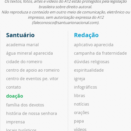
Os textos, fotos, artes e vídeos do A12 estão protegidos pela legislação
brasileira sobre direito autoral.
Não reproduza o conteúdo em outro meio de comunicação, eletrônico ou
impresso, sem autorização expressa do A12
(faleconosco@santuarionacional.com).
Santuário
Redação
academia marial
aplicativo aparecida
água mineral aparecida
campanha da fraternidade
cidade do romeiro
dúvidas religiosas
centro de apoio ao romeiro
espiritualidade
centro de eventos pe. vitor
igreja
contato
infográficos
doação
libras
notícias
família dos devotos
orações
história de nossa senhora
papa
imprensa
vídeos
locais turísticos