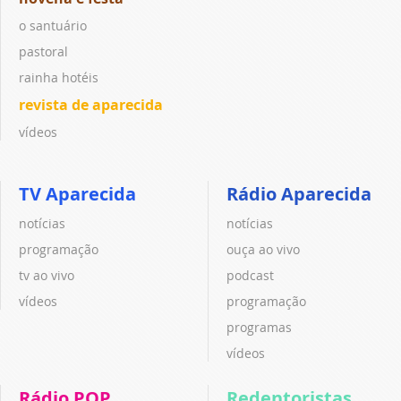
o santuário
pastoral
rainha hotéis
revista de aparecida
vídeos
TV Aparecida
Rádio Aparecida
notícias
notícias
programação
ouça ao vivo
tv ao vivo
podcast
vídeos
programação
programas
vídeos
Rádio POP
Redentoristas