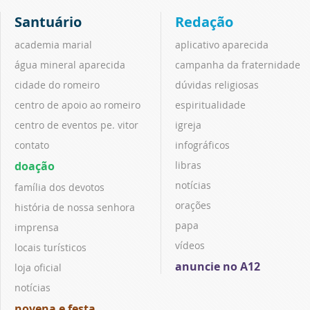
Santuário
Redação
academia marial
aplicativo aparecida
água mineral aparecida
campanha da fraternidade
cidade do romeiro
dúvidas religiosas
centro de apoio ao romeiro
espiritualidade
centro de eventos pe. vitor
igreja
contato
infográficos
doação
libras
notícias
família dos devotos
orações
história de nossa senhora
papa
imprensa
vídeos
locais turísticos
anuncie no A12
loja oficial
notícias
novena e festa