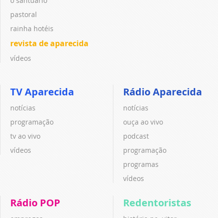
o santuário
pastoral
rainha hotéis
revista de aparecida
vídeos
TV Aparecida
Rádio Aparecida
notícias
notícias
programação
ouça ao vivo
tv ao vivo
podcast
vídeos
programação
programas
vídeos
Rádio POP
Redentoristas