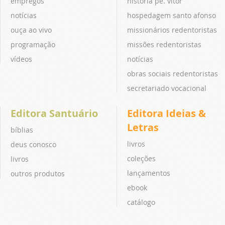
empregos
história pe. vitor
notícias
hospedagem santo afonso
ouça ao vivo
missionários redentoristas
programação
missões redentoristas
vídeos
notícias
obras sociais redentoristas
secretariado vocacional
Editora Santuário
Editora Ideias &
Letras
bíblias
livros
deus conosco
coleções
livros
lançamentos
outros produtos
ebook
catálogo