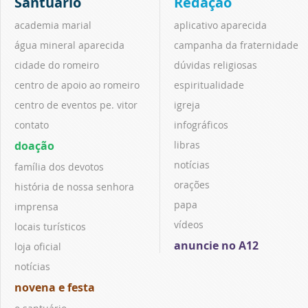
Santuário
Redação
academia marial
aplicativo aparecida
água mineral aparecida
campanha da fraternidade
cidade do romeiro
dúvidas religiosas
centro de apoio ao romeiro
espiritualidade
centro de eventos pe. vitor
igreja
contato
infográficos
doação
libras
notícias
família dos devotos
orações
história de nossa senhora
papa
imprensa
vídeos
locais turísticos
anuncie no A12
loja oficial
notícias
novena e festa