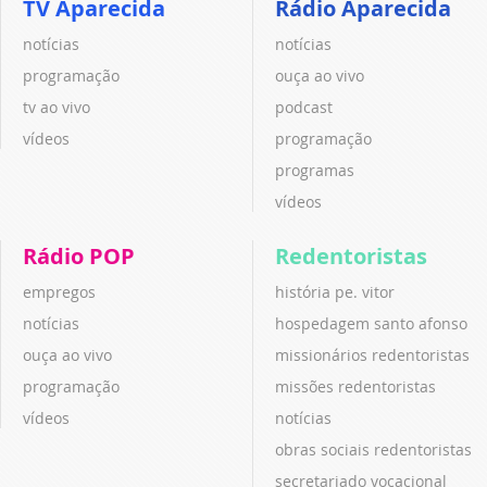
TV Aparecida
Rádio Aparecida
notícias
notícias
programação
ouça ao vivo
tv ao vivo
podcast
vídeos
programação
programas
vídeos
Rádio POP
Redentoristas
empregos
história pe. vitor
notícias
hospedagem santo afonso
ouça ao vivo
missionários redentoristas
programação
missões redentoristas
vídeos
notícias
obras sociais redentoristas
secretariado vocacional