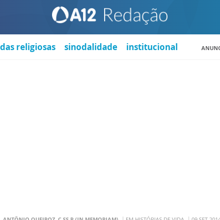
das religiosas
sinodalidade
institucional
ANUNC
. ANTÔNIO QUEIROZ, C.SS.R (IN MEMORIAM)
EM HISTÓRIAS DE VIDA
09 SET 201