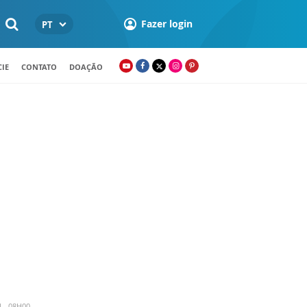
Fazer login
PT
IE
CONTATO
DOAÇÃO
4 - 08H00