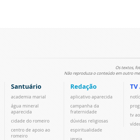
Os textos, fo
Não reproduza o conteúdo em outro meio
Santuário
Redação
TV
academia marial
aplicativo aparecida
notí
água mineral
campanha da
prog
aparecida
fraternidade
tv ao
cidade do romeiro
dúvidas religiosas
víde
centro de apoio ao
espiritualidade
romeiro
igreja