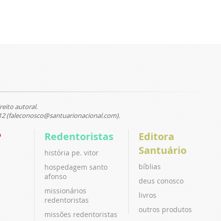
reito autoral.
12 (faleconosco@santuarionacional.com).
P
Redentoristas
Editora
Santuário
história pe. vitor
bíblias
hospedagem santo
afonso
deus conosco
missionários
livros
redentoristas
outros produtos
missões redentoristas