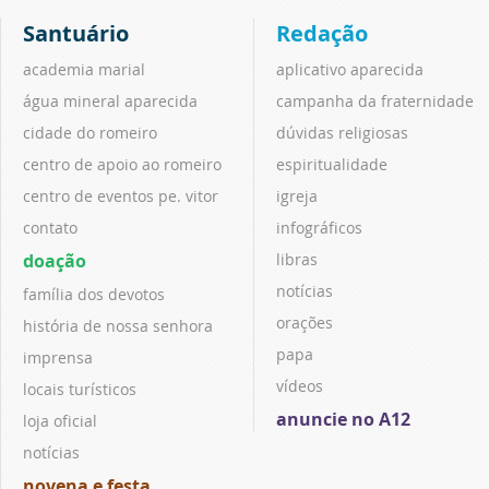
Santuário
Redação
academia marial
aplicativo aparecida
água mineral aparecida
campanha da fraternidade
cidade do romeiro
dúvidas religiosas
centro de apoio ao romeiro
espiritualidade
centro de eventos pe. vitor
igreja
contato
infográficos
doação
libras
notícias
família dos devotos
orações
história de nossa senhora
papa
imprensa
vídeos
locais turísticos
anuncie no A12
loja oficial
notícias
novena e festa