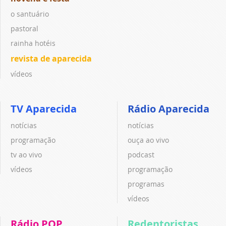
o santuário
pastoral
rainha hotéis
revista de aparecida
vídeos
TV Aparecida
Rádio Aparecida
notícias
notícias
programação
ouça ao vivo
tv ao vivo
podcast
vídeos
programação
programas
vídeos
Rádio POP
Redentoristas