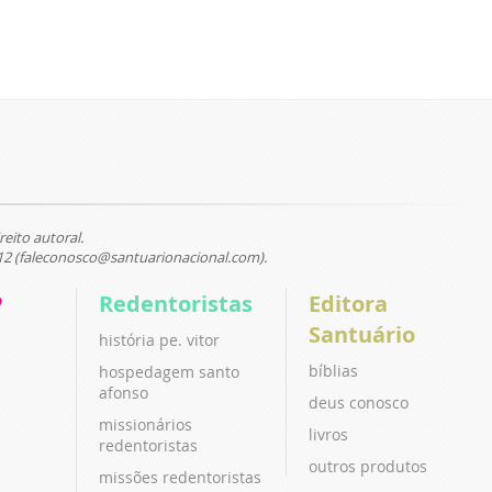
reito autoral.
12 (faleconosco@santuarionacional.com).
P
Redentoristas
Editora
Santuário
história pe. vitor
bíblias
hospedagem santo
afonso
deus conosco
missionários
livros
redentoristas
outros produtos
missões redentoristas