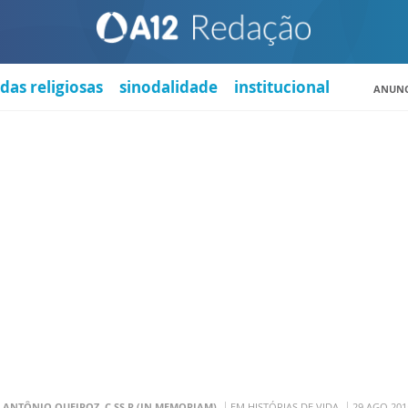
das religiosas
sinodalidade
institucional
ANUNC
. ANTÔNIO QUEIROZ, C.SS.R (IN MEMORIAM)
EM HISTÓRIAS DE VIDA
29 AGO 201