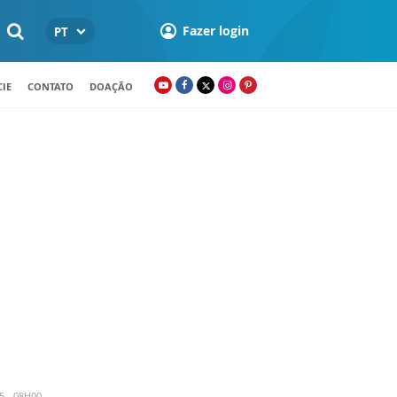
Fazer login
PT
IE
CONTATO
DOAÇÃO
5 - 08H00