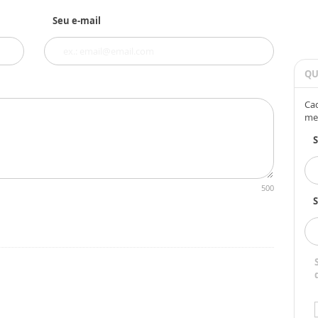
Seu e-mail
QU
Cad
me
500
S