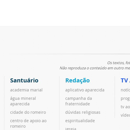
Os textos, fo
Não reproduza o conteúdo em outro meio
Santuário
Redação
TV
academia marial
aplicativo aparecida
notí
água mineral
campanha da
prog
aparecida
fraternidade
tv ao
cidade do romeiro
dúvidas religiosas
víde
centro de apoio ao
espiritualidade
romeiro
igreja