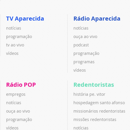
TV Aparecida
Rádio Aparecida
notícias
notícias
programação
ouça ao vivo
tv ao vivo
podcast
vídeos
programação
programas
vídeos
Rádio POP
Redentoristas
empregos
história pe. vitor
notícias
hospedagem santo afonso
ouça ao vivo
missionários redentoristas
programação
missões redentoristas
vídeos
notícias