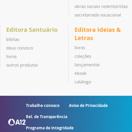
obras sociais redentoristas
secretariado vocacional
Editora Santuário
Editora Ideias &
Letras
bíblias
livros
deus conosco
coleções
livros
lançamentos
outros produtos
ebook
catálogo
Trabalhe conosco
Aviso de Privacidade
Rel. de Transparência
Programa de Integridade