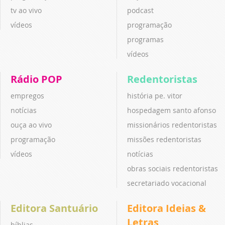
tv ao vivo
podcast
vídeos
programação
programas
vídeos
Rádio POP
Redentoristas
empregos
história pe. vitor
notícias
hospedagem santo afonso
ouça ao vivo
missionários redentoristas
programação
missões redentoristas
vídeos
notícias
obras sociais redentoristas
secretariado vocacional
Editora Santuário
Editora Ideias &
Letras
bíblias