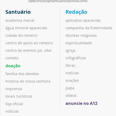
(faleconosco@santuarionacional.com).
Santuário
Redação
academia marial
aplicativo aparecida
água mineral aparecida
campanha da fraternidade
cidade do romeiro
dúvidas religiosas
centro de apoio ao romeiro
espiritualidade
centro de eventos pe. vitor
igreja
contato
infográficos
doação
libras
notícias
família dos devotos
orações
história de nossa senhora
papa
imprensa
vídeos
locais turísticos
anuncie no A12
loja oficial
notícias