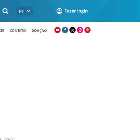
Fazer login
PT
IE
CONTATO
DOAÇÃO
3 - 00H00