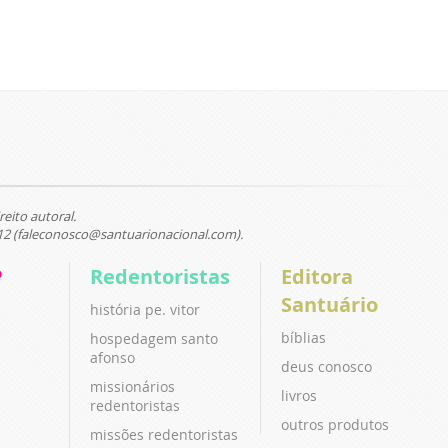
reito autoral.
12 (faleconosco@santuarionacional.com).
P
Redentoristas
Editora
Santuário
história pe. vitor
bíblias
hospedagem santo
afonso
deus conosco
missionários
livros
redentoristas
outros produtos
missões redentoristas