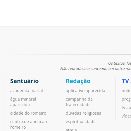
Os textos, fo
Não reproduza o conteúdo em outro meio
Santuário
Redação
TV
academia marial
aplicativo aparecida
notí
água mineral
campanha da
prog
aparecida
fraternidade
tv ao
cidade do romeiro
dúvidas religiosas
víde
centro de apoio ao
espiritualidade
romeiro
igreja