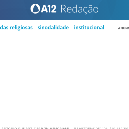
das religiosas
sinodalidade
institucional
ANUNC
. ANTÔNIO QUEIROZ, C.SS.R (IN MEMORIAM)
EM HISTÓRIAS DE VIDA
01 ABR 201