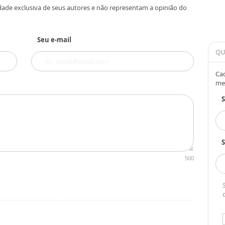
dade exclusiva de seus autores e não representam a opinião do
Seu e-mail
QU
Cad
me
S
500