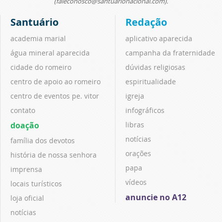
(faleconosco@santuarionacional.com).
Santuário
Redação
academia marial
aplicativo aparecida
água mineral aparecida
campanha da fraternidade
cidade do romeiro
dúvidas religiosas
centro de apoio ao romeiro
espiritualidade
centro de eventos pe. vitor
igreja
contato
infográficos
doação
libras
notícias
família dos devotos
orações
história de nossa senhora
papa
imprensa
vídeos
locais turísticos
anuncie no A12
loja oficial
notícias