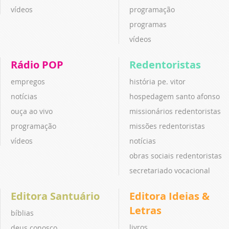
vídeos
programação
programas
vídeos
Rádio POP
Redentoristas
empregos
história pe. vitor
notícias
hospedagem santo afonso
ouça ao vivo
missionários redentoristas
programação
missões redentoristas
vídeos
notícias
obras sociais redentoristas
secretariado vocacional
Editora Santuário
Editora Ideias &
Letras
bíblias
livros
deus conosco