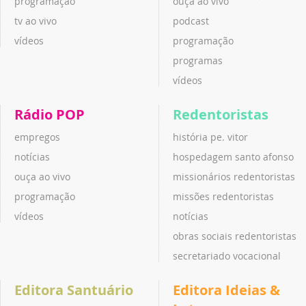
programação
ouça ao vivo
tv ao vivo
podcast
vídeos
programação
programas
vídeos
Rádio POP
Redentoristas
empregos
história pe. vitor
notícias
hospedagem santo afonso
ouça ao vivo
missionários redentoristas
programação
missões redentoristas
vídeos
notícias
obras sociais redentoristas
secretariado vocacional
Editora Santuário
Editora Ideias &