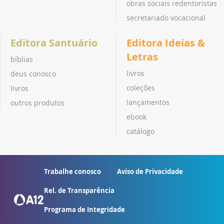
obras sociais redentoristas
secretariado vocacional
Editora Santuário
Editora Ideias &
Letras
bíblias
livros
deus conosco
coleções
livros
lançamentos
outros produtos
ebook
catálogo
Trabalhe conosco
Aviso de Privacidade
Rel. de Transparência
Programa de Integridade