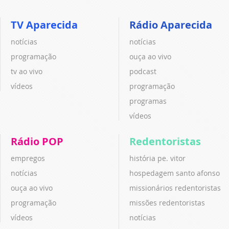
TV Aparecida
Rádio Aparecida
notícias
notícias
programação
ouça ao vivo
tv ao vivo
podcast
vídeos
programação
programas
vídeos
Rádio POP
Redentoristas
empregos
história pe. vitor
notícias
hospedagem santo afonso
ouça ao vivo
missionários redentoristas
programação
missões redentoristas
vídeos
notícias