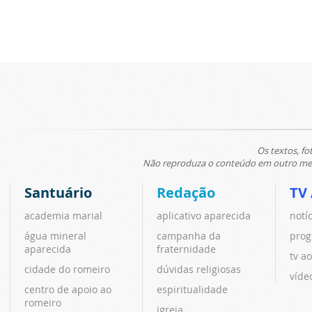
Os textos, fo
Não reproduza o conteúdo em outro meio
Santuário
Redação
TV
academia marial
aplicativo aparecida
notí
água mineral
campanha da
prog
aparecida
fraternidade
tv ao
cidade do romeiro
dúvidas religiosas
víde
centro de apoio ao
espiritualidade
romeiro
igreja