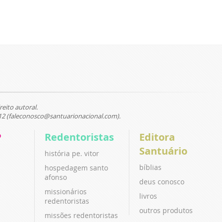
reito autoral.
12 (faleconosco@santuarionacional.com).
P
Redentoristas
Editora
Santuário
história pe. vitor
bíblias
hospedagem santo
afonso
deus conosco
missionários
livros
redentoristas
outros produtos
missões redentoristas