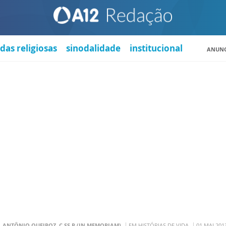
das religiosas
sinodalidade
institucional
ANUNC
. ANTÔNIO QUEIROZ, C.SS.R (IN MEMORIAM)
EM HISTÓRIAS DE VIDA
01 MAI 201