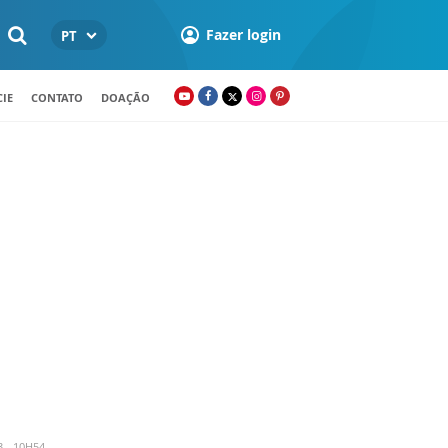
Fazer login
PT
IE
CONTATO
DOAÇÃO
3 - 10H54