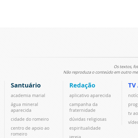
Os textos, fo
Não reproduza o conteúdo em outro meio
Santuário
Redação
TV
academia marial
aplicativo aparecida
notí
água mineral
campanha da
prog
aparecida
fraternidade
tv ao
cidade do romeiro
dúvidas religiosas
víde
centro de apoio ao
espiritualidade
romeiro
igreja