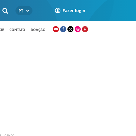
Fazer login
PT
IE
CONTATO
DOAÇÃO
5 - 08H00