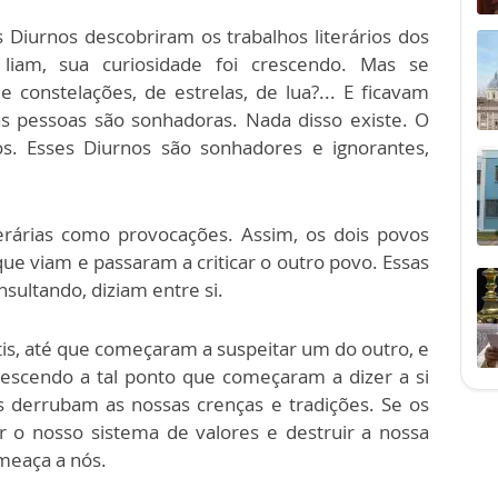
iurnos descobriram os trabalhos literários dos
iam, sua curiosidade foi crescendo. Mas se
 constelações, de estrelas, de lua?... E ficavam
as pessoas são sonhadoras. Nada disso existe. O
 Esses Diurnos são sonhadores e ignorantes,
erárias como provocações. Assim, os dois povos
e viam e passaram a criticar o outro povo. Essas
sultando, diziam entre si.
stis, até que começaram a suspeitar um do outro, e
crescendo a tal ponto que começaram a dizer a si
es derrubam as nossas crenças e tradições. Se os
r o nosso sistema de valores e destruir a nossa
meaça a nós.