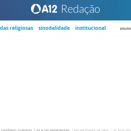
das religiosas
sinodalidade
institucional
ANUNC
. ANTÔNIO QUEIROZ, C.SS.R (IN MEMORIAM)
EM HISTÓRIAS DE VIDA
31 AGO 201