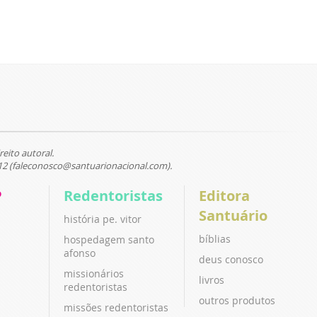
reito autoral.
12 (faleconosco@santuarionacional.com).
P
Redentoristas
Editora
Santuário
história pe. vitor
bíblias
hospedagem santo
afonso
deus conosco
missionários
livros
redentoristas
outros produtos
missões redentoristas