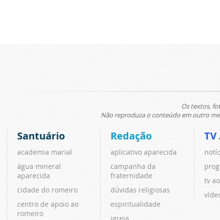
Os textos, fo
Não reproduza o conteúdo em outro meio
Santuário
Redação
TV
academia marial
aplicativo aparecida
notí
água mineral
campanha da
prog
aparecida
fraternidade
tv ao
cidade do romeiro
dúvidas religiosas
víde
centro de apoio ao
espiritualidade
romeiro
igreja