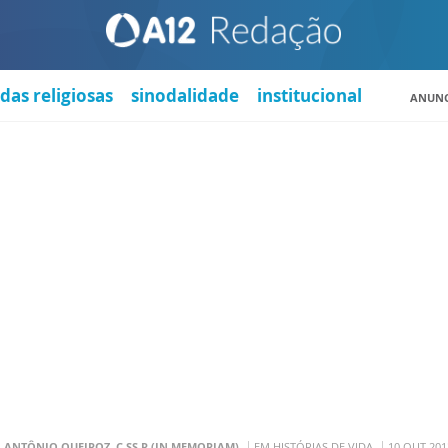
das religiosas
sinodalidade
institucional
ANUNC
. ANTÔNIO QUEIROZ, C.SS.R (IN MEMORIAM)
EM HISTÓRIAS DE VIDA
10 OUT 201