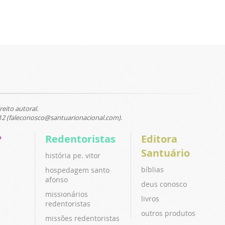
reito autoral.
12 (faleconosco@santuarionacional.com).
P
Redentoristas
Editora
Santuário
história pe. vitor
bíblias
hospedagem santo
afonso
deus conosco
missionários
livros
redentoristas
outros produtos
missões redentoristas