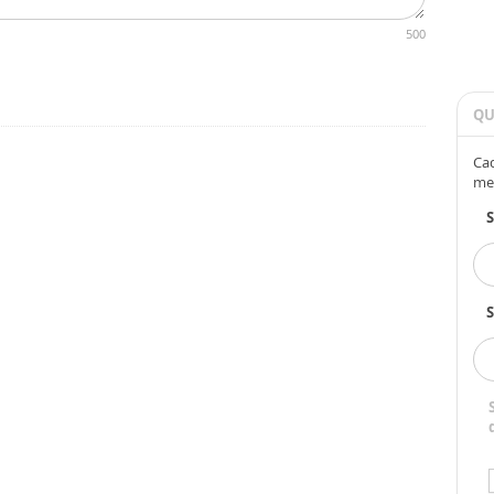
500
QU
Cad
me
S