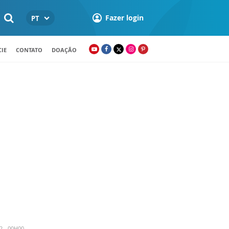
Fazer login
PT
IE
CONTATO
DOAÇÃO
2 - 00H00