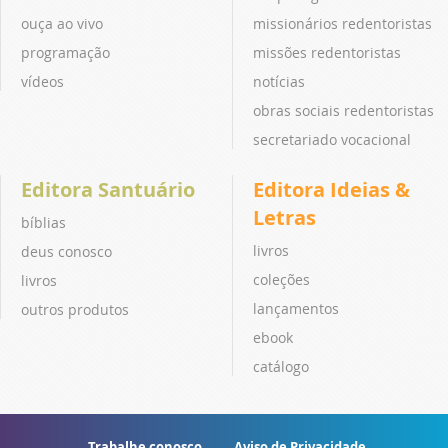
ouça ao vivo
missionários redentoristas
programação
missões redentoristas
vídeos
notícias
obras sociais redentoristas
secretariado vocacional
Editora Santuário
Editora Ideias &
Letras
bíblias
livros
deus conosco
coleções
livros
lançamentos
outros produtos
ebook
catálogo
Trabalhe conosco
Aviso de Privacidade