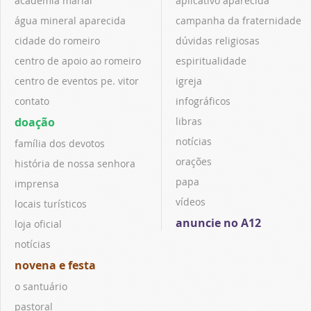
academia marial
aplicativo aparecida
água mineral aparecida
campanha da fraternidade
cidade do romeiro
dúvidas religiosas
centro de apoio ao romeiro
espiritualidade
centro de eventos pe. vitor
igreja
contato
infográficos
doação
libras
notícias
família dos devotos
orações
história de nossa senhora
papa
imprensa
vídeos
locais turísticos
anuncie no A12
loja oficial
notícias
novena e festa
o santuário
pastoral