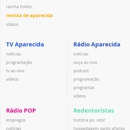
rainha hotéis
revista de aparecida
vídeos
TV Aparecida
Rádio Aparecida
notícias
notícias
programação
ouça ao vivo
tv ao vivo
podcast
vídeos
programação
programas
vídeos
Rádio POP
Redentoristas
empregos
história pe. vitor
notícias
hospedagem santo afonso