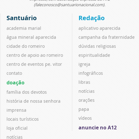
(faleconosco@santuarionacional.com).
Santuário
Redação
academia marial
aplicativo aparecida
água mineral aparecida
campanha da fraternidade
cidade do romeiro
dúvidas religiosas
centro de apoio ao romeiro
espiritualidade
centro de eventos pe. vitor
igreja
contato
infográficos
doação
libras
notícias
família dos devotos
orações
história de nossa senhora
papa
imprensa
vídeos
locais turísticos
anuncie no A12
loja oficial
notícias