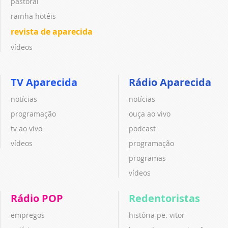
pastoral
rainha hotéis
revista de aparecida
vídeos
TV Aparecida
Rádio Aparecida
notícias
notícias
programação
ouça ao vivo
tv ao vivo
podcast
vídeos
programação
programas
vídeos
Rádio POP
Redentoristas
empregos
história pe. vitor