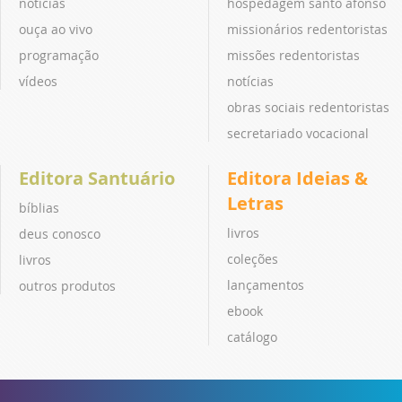
notícias
hospedagem santo afonso
ouça ao vivo
missionários redentoristas
programação
missões redentoristas
vídeos
notícias
obras sociais redentoristas
secretariado vocacional
Editora Santuário
Editora Ideias &
Letras
bíblias
livros
deus conosco
coleções
livros
lançamentos
outros produtos
ebook
catálogo